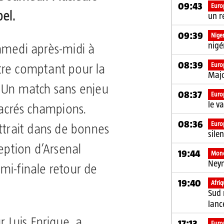
09:43
Euro
el.
un r
09:39
Niger
nigé
amedi après-midi à
08:39
Euro
tre comptant pour la
Majo
 Un match sans enjeu
08:37
Euro
le v
sacrés champions.
08:36
Euro
ttrait dans de bonnes
sile
ception d’Arsenal
19:44
Mon
Ney
mi-finale retour de
19:40
Afri
Sud 
lanc
r Luis Enrique, a
17:13
Euro