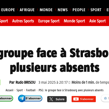
EUROPE
AFRIQUE
MONDE
NEWS
PEOPLE
SPORT
E
Sport
Autres Sports
Europe Sport
Monde Sport
Asie Sport
groupe face à Strasb
plusieurs absents
3 mai 2025 à 20:17
Moins de 1
min.
de temps
Par
Rudo BRISOU
Accueil
Sport
Football
PSG: le groupe face à Strasbourg avec plusieurs absents