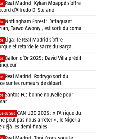
Real Madrid: Kylian Mbappé s’offre
pe
ecord d’Alfredo Di Stefano
Nottingham Forest: l’attaquant
ia
rian, Taiwo Awoniyi, est sorti du coma
Liga: le Real Madrid s’offre
pe
rque et retarde le sacre du Barça
Ballon d’Or 2025: David Villa prédit
pe
ainqueur
Real Madrid: Rodrygo sort du
pe
nce sur les rumeurs de départ
Santos FC: bonne nouvelle pour
de
mar
CAN U20 2025: « l’Afrique du
que du Sud
ne peut pas nous arrêter », le Nigeria
e déjà les demi-finales
Real Madrid: Toni Kroos sous le
pe