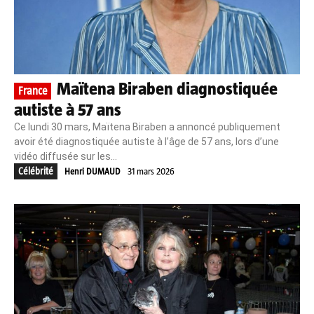
Maïtena Biraben diagnostiquée
France
autiste à 57 ans
Ce lundi 30 mars, Maïtena Biraben a annoncé publiquement
avoir été diagnostiquée autiste à l’âge de 57 ans, lors d’une
vidéo diffusée sur les...
Célébrité
Henri DUMAUD
31 mars 2026