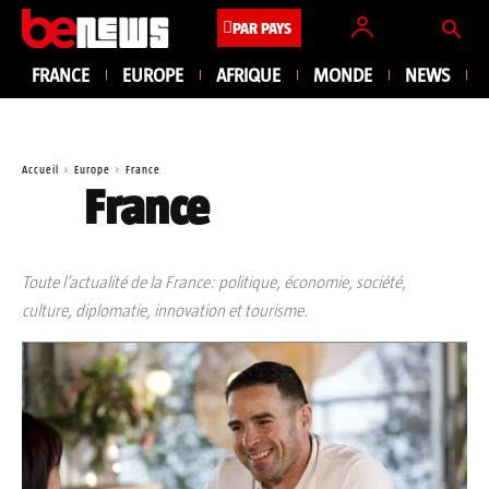
PAR PAYS
FRANCE
EUROPE
AFRIQUE
MONDE
NEWS
Accueil
Europe
France
France
Toute l’actualité de la France: politique, économie, société,
culture, diplomatie, innovation et tourisme.