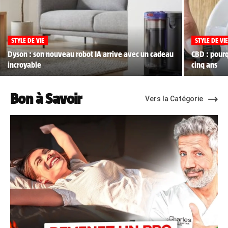
STYLE DE VIE
STYLE DE VI
Dyson : son nouveau robot IA arrive avec un cadeau
CBD : pour
incroyable
cinq ans
Bon à Savoir
Vers la Catégorie