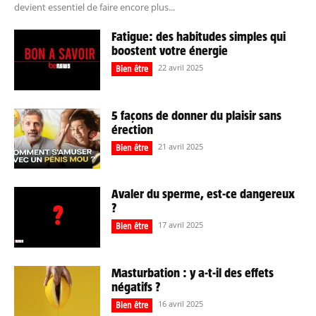
devient essentiel de faire encore plus...
Fatigue: des habitudes simples qui
boostent votre énergie
22 avril 2025
Bien être
5 façons de donner du plaisir sans
érection
21 avril 2025
Bien être
Avaler du sperme, est-ce dangereux
?
17 avril 2025
Bien être
Masturbation : y a-t-il des effets
négatifs ?
16 avril 2025
Bien être