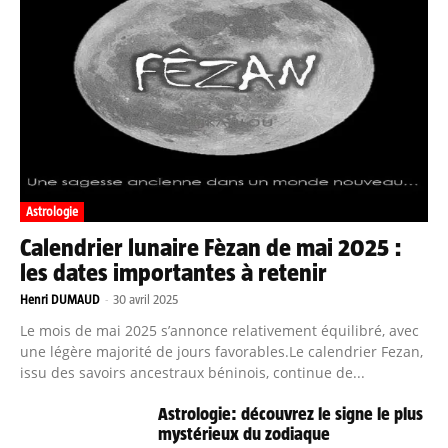
Astrologie
Calendrier lunaire Fèzan de mai 2025 :
les dates importantes à retenir
Henri DUMAUD
-
30 avril 2025
Le mois de mai 2025 s’annonce relativement équilibré, avec
une légère majorité de jours favorables.Le calendrier Fezan,
issu des savoirs ancestraux béninois, continue de...
Astrologie: découvrez le signe le plus
mystérieux du zodiaque