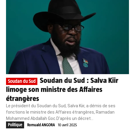
Soudan du Sud : Salva Kiir
Soudan du Sud
limoge son ministre des Affaires
étrangères
Le président du Soudan du Sud, Salva Kiir, a démis de ses
fonctions le ministre des Affaires étrangères, Ramadan
Mohammed Abdallah Goc.D'après un décret...
Politique
Romuald ANGORA
10 avril 2025