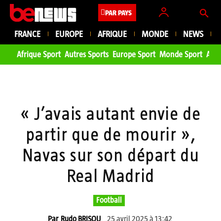
PAR PAYS
FRANCE
EUROPE
AFRIQUE
MONDE
NEWS
Afrique Sport
Autres Sports
Europe Sport
Monde Sport
Asie
« J’avais autant envie de
partir que de mourir »,
Navas sur son départ du
Real Madrid
Football
25 avril 2025 à 13:42
Par
Rudo BRISOU