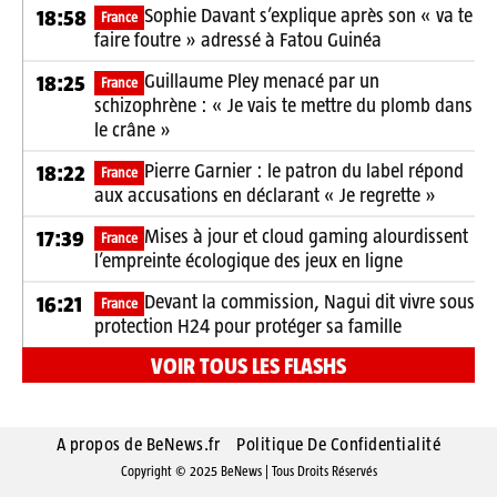
Sophie Davant s’explique après son « va te
18:58
France
faire foutre » adressé à Fatou Guinéa
Guillaume Pley menacé par un
18:25
France
schizophrène : « Je vais te mettre du plomb dans
le crâne »
Pierre Garnier : le patron du label répond
18:22
France
aux accusations en déclarant « Je regrette »
Mises à jour et cloud gaming alourdissent
17:39
France
l’empreinte écologique des jeux en ligne
Devant la commission, Nagui dit vivre sous
16:21
France
protection H24 pour protéger sa famille
VOIR TOUS LES FLASHS
A propos de BeNews.fr
Politique De Confidentialité
Copyright © 2025 BeNews | Tous Droits Réservés