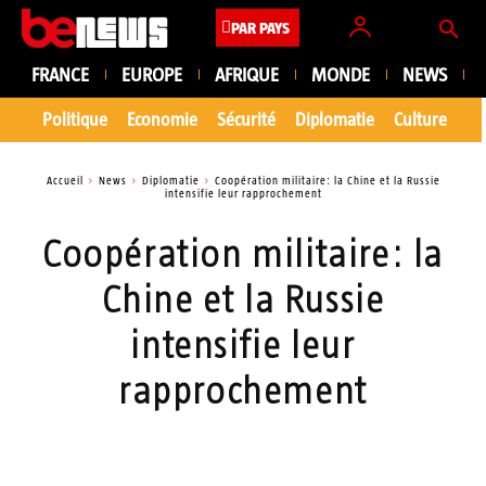
PAR PAYS
FRANCE
EUROPE
AFRIQUE
MONDE
NEWS
Politique
Economie
Sécurité
Diplomatie
Culture
En
Accueil
News
Diplomatie
Coopération militaire: la Chine et la Russie
intensifie leur rapprochement
Coopération militaire: la
Chine et la Russie
intensifie leur
rapprochement