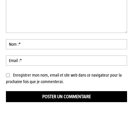
Commenter
:
No
:*
Ema
:*
Enregistrer mon nom, email et site web dans ce navigateur pour la
prochaine fois que je commenterai.