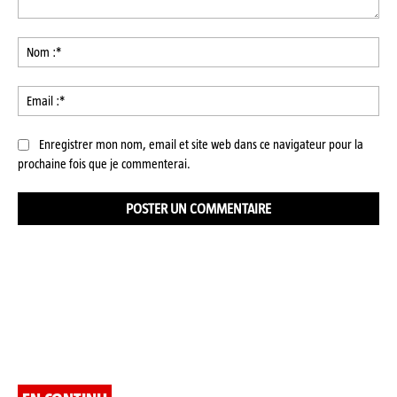
Commenter
:
No
:*
Ema
:*
Enregistrer mon nom, email et site web dans ce navigateur pour la
prochaine fois que je commenterai.