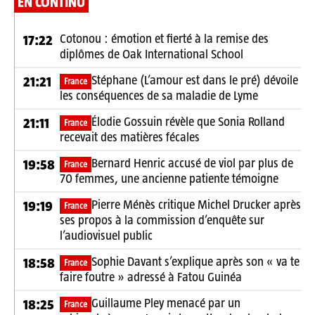
EN CONTINU
Cotonou : émotion et fierté à la remise des
17:22
diplômes de Oak International School
Stéphane (L’amour est dans le pré) dévoile
21:21
France
les conséquences de sa maladie de Lyme
Élodie Gossuin révèle que Sonia Rolland
21:11
France
recevait des matières fécales
Bernard Henric accusé de viol par plus de
19:58
France
70 femmes, une ancienne patiente témoigne
Pierre Ménès critique Michel Drucker après
19:19
France
ses propos à la commission d’enquête sur
l’audiovisuel public
Sophie Davant s’explique après son « va te
18:58
France
faire foutre » adressé à Fatou Guinéa
Guillaume Pley menacé par un
18:25
France