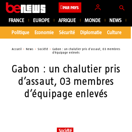
PAR PAYS
FRANCE
EUROPE
AFRIQUE
MONDE
NEWS
Politique
Economie
Sécurité
Diplomatie
Culture
En
Accueil
News
Société
Gabon : un chalutier pris d’assaut, 03 membres
d’équipage enlevés
Gabon : un chalutier pris
d’assaut, 03 membres
d’équipage enlevés
Société