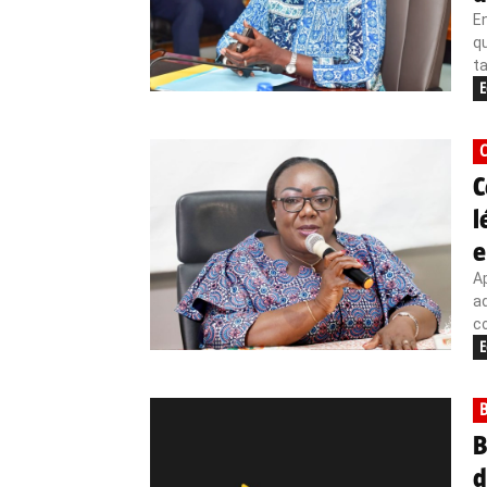
En
q
ta
E
C
C
l
e
A
ad
co
E
B
B
d