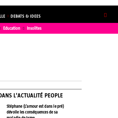
LLE
DEBATS & IDEES
Education
Insolites
S
SHOWBIZ
DANS L'ACTUALITÉ PEOPLE
Stéphane (L’amour est dans le pré)
dévoile les conséquences de sa
maladie de Lyme