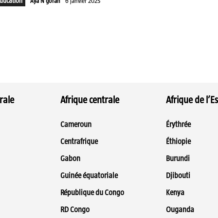
ducation
Aya N'goran
6 janvier 2025
rale
Afrique centrale
Afrique de l’Es
Cameroun
Érythrée
Centrafrique
Éthiopie
Gabon
Burundi
Guinée équatoriale
Djibouti
République du Congo
Kenya
RD Congo
Ouganda