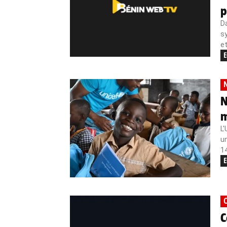
p
Da
s
et
E
N
N
m
L'
un
14
E
C
C