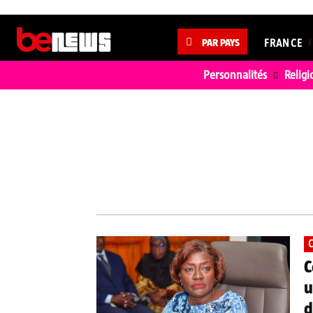
PAR PAYS
FRANCE
Personnalités
Religi
CÉLÉBRITÉ
C
C
C
u
d