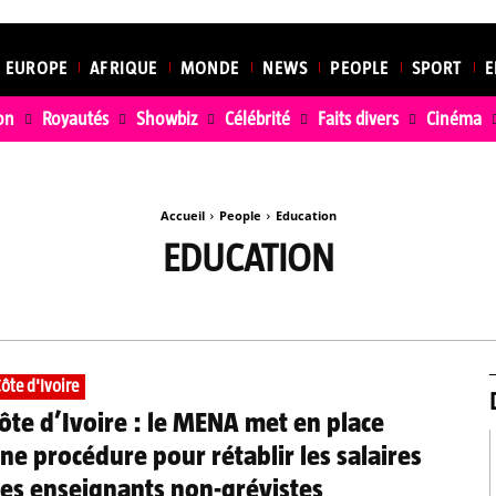
EUROPE
AFRIQUE
MONDE
NEWS
PEOPLE
SPORT
E
on
Royautés
Showbiz
Célébrité
Faits divers
Cinéma
Accueil
People
Education
EDUCATION
INÉMA
INSOLITES
PERSONNALITÉS
RELIGION
ROYAUTÉ
ôte d'Ivoire
ôte d’Ivoire : le MENA met en place
ne procédure pour rétablir les salaires
es enseignants non-grévistes