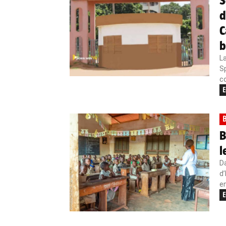
S
d
C
b
La
Sp
c
E
B
B
l
D
d’
en
E