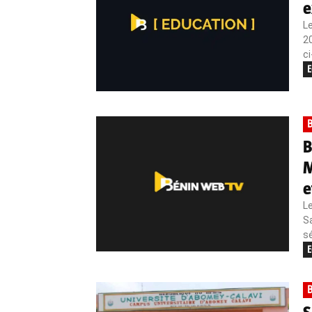
e
Le
20
ci
E
B
B
M
e
L
Sa
sé
E
B