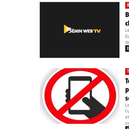
B
B
c
Le
Da
de
E
T
T
p
s
Le
l’
ét
c