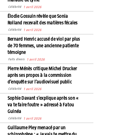
Célébrité
1 avril 2026
Élodie Gossuin révèle que Sonia
Rolland recevait des matières fécales
Célébrité
1 avril 2026
Bernard Henric accusé de viol par plus
de 70 femmes, une ancienne patiente
témoigne
Faits divers
1 avril 2026
Pierre Ménès critique Michel Drucker
après ses propos à la commission
d’enquête sur l’audiovisuel public
Célébrité
1 avril 2026
Sophie Davant s’explique après son «
va te faire foutre » adressé à Fatou
Guinéa
Célébrité
1 avril 2026
Guillaume Pley menacé par un
schizophrène : « Je vais te mettre du