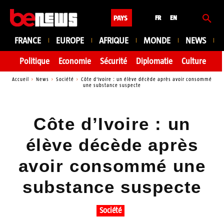
PAYS
FR
EN
FRANCE
EUROPE
AFRIQUE
MONDE
NEWS
Politique
Economie
Sécurité
Diplomatie
Culture
En
Accueil
News
Société
Côte d'Ivoire : un élève décède après avoir consommé
une substance suspecte
Côte d’Ivoire : un
élève décède après
avoir consommé une
substance suspecte
Société