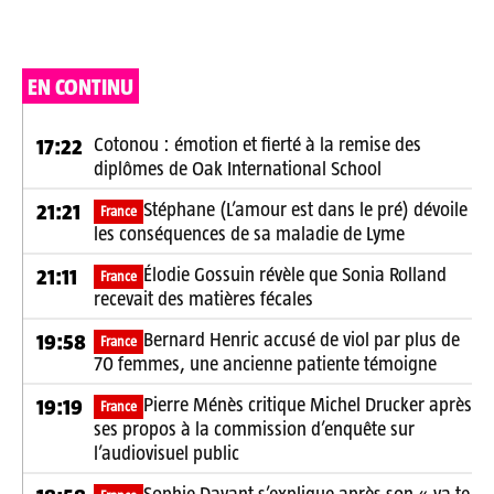
EN CONTINU
Cotonou : émotion et fierté à la remise des
17:22
diplômes de Oak International School
Stéphane (L’amour est dans le pré) dévoile
21:21
France
les conséquences de sa maladie de Lyme
Élodie Gossuin révèle que Sonia Rolland
21:11
France
recevait des matières fécales
Bernard Henric accusé de viol par plus de
19:58
France
70 femmes, une ancienne patiente témoigne
Pierre Ménès critique Michel Drucker après
19:19
France
ses propos à la commission d’enquête sur
l’audiovisuel public
Sophie Davant s’explique après son « va te