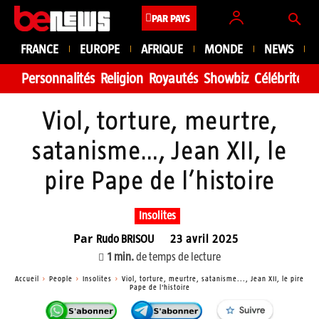
PAR PAYS
FRANCE
EUROPE
AFRIQUE
MONDE
NEWS
Personnalités
Religion
Royautés
Showbiz
Célébrité
Fa
Viol, torture, meurtre,
satanisme…, Jean XII, le
pire Pape de l’histoire
Insolites
Par
Rudo BRISOU
23 avril 2025
1
min.
de temps de lecture
Accueil
People
Insolites
Viol, torture, meurtre, satanisme..., Jean XII, le pire
Pape de l'histoire