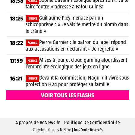
18:58
France
faire foutre » adressé à Fatou Guinéa
Guillaume Pley menacé par un
18:25
France
schizophrène : « Je vais te mettre du plomb dans
le crâne »
Pierre Garnier : le patron du label répond
18:22
France
aux accusations en déclarant « Je regrette »
Mises à jour et cloud gaming alourdissent
17:39
France
l’empreinte écologique des jeux en ligne
Devant la commission, Nagui dit vivre sous
16:21
France
protection H24 pour protéger sa famille
VOIR TOUS LES FLASHS
A propos de BeNews.fr
Politique De Confidentialité
Copyright © 2025 BeNews | Tous Droits Réservés