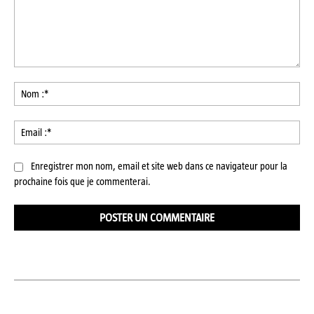
Commenter
:
No
:*
Ema
:*
Enregistrer mon nom, email et site web dans ce navigateur pour la
prochaine fois que je commenterai.