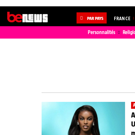
PAR PAYS
FRANCE
Personnalités
Religi
CÉLÉBRITÉ
CINÉMA
A
A
U
m