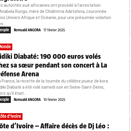
s autorités sud-africaines ont procédé à l’arrestation
’Anabela Rungo, mère de Chidimma Adetshina, couronnée
ss Univers Afrique et Océanie, pour une présumée violation
s...
eople
Romuald ANGORA
17 février 2025
Monde
idiki Diabaté: 190 000 euros volés
hez sa sœur pendant son concert à La
éfense Arena
 France, la recette de la tournée du célèbre joueur de kora
diki Diabaté a été volé samedi soir en Seine-Saint-Denis,
ors qu'il était...
eople
Romuald ANGORA
10 février 2025
ôte d'Ivoire
ôte d’Ivoire – Affaire décès de Dj Léo :