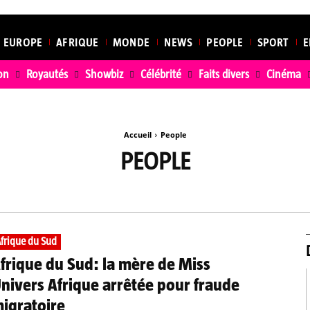
EUROPE
AFRIQUE
MONDE
NEWS
PEOPLE
SPORT
E
on
Royautés
Showbiz
Célébrité
Faits divers
Cinéma
Accueil
People
PEOPLE
EDUCATION
INSOLITES
PERSONNALITÉS
RELIGION
frique du Sud
frique du Sud: la mère de Miss
nivers Afrique arrêtée pour fraude
igratoire