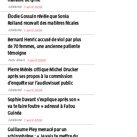
Célébrité
1 avril 2026
Élodie Gossuin révèle que Sonia
Rolland recevait des matières fécales
Célébrité
1 avril 2026
Bernard Henric accusé de viol par plus
de 70 femmes, une ancienne patiente
témoigne
Faits divers
1 avril 2026
Pierre Ménès critique Michel Drucker
après ses propos à la commission
d’enquête sur l’audiovisuel public
Célébrité
1 avril 2026
Sophie Davant s’explique après son «
va te faire foutre » adressé à Fatou
Guinéa
Célébrité
1 avril 2026
Guillaume Pley menacé par un
schizophrène : « Je vais te mettre du