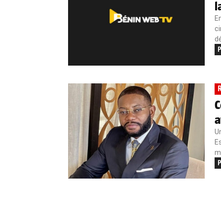
l
En
ci
dé
P
C
a
Un
Es
mé
P