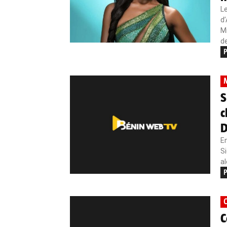
Le
d
Mi
de
P
S
c
D
En
Si
al
P
C
C