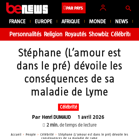
PAR PAYS
FRANCE
EUROPE
AFRIQUE
MONDE
NEWS
Personnalités
Religion
Royautés
Showbiz
Célébrité
Fa
Stéphane (L’amour est
dans le pré) dévoile les
conséquences de sa
maladie de Lyme
Célébrité
Par
Henri DUMAUD
1 avril 2026
2
min.
de temps de lecture
Accueil
People
Célébrité
Stéphane (L'amour est dans le pré) dévoile les
conséquences de sa maladie de Lyme