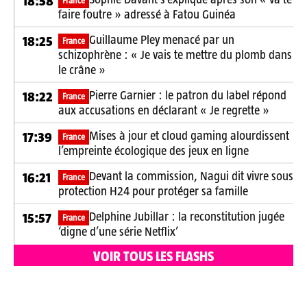
18:58
France
faire foutre » adressé à Fatou Guinéa
Guillaume Pley menacé par un
18:25
France
schizophrène : « Je vais te mettre du plomb dans
le crâne »
Pierre Garnier : le patron du label répond
18:22
France
aux accusations en déclarant « Je regrette »
Mises à jour et cloud gaming alourdissent
17:39
France
l’empreinte écologique des jeux en ligne
Devant la commission, Nagui dit vivre sous
16:21
France
protection H24 pour protéger sa famille
Delphine Jubillar : la reconstitution jugée
15:57
France
‘digne d’une série Netflix’
VOIR TOUS LES FLASHS