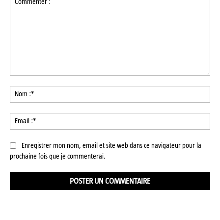
Commenter
:
No
:*
Ema
:*
Enregistrer mon nom, email et site web dans ce navigateur pour la
prochaine fois que je commenterai.