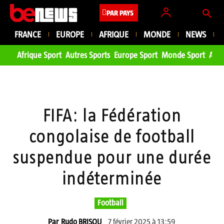
PAR PAYS
FRANCE
EUROPE
AFRIQUE
MONDE
NEWS
Afrique Sport
Autres Sports
Europe Sport
Monde Sport
Asie
FIFA: la Fédération
congolaise de football
suspendue pour une durée
indéterminée
Football
7 février 2025 à 13:59
Par
Rudo BRISOU