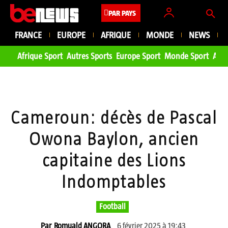
PAR PAYS
FRANCE
EUROPE
AFRIQUE
MONDE
NEWS
Afrique Sport
Autres Sports
Europe Sport
Monde Sport
Asie
Cameroun: décès de Pascal
Owona Baylon, ancien
capitaine des Lions
Indomptables
Football
6 février 2025 à 19:43
Par
Romuald ANGORA