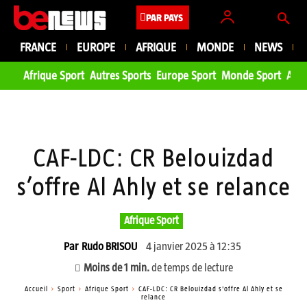
PAR PAYS
FRANCE
EUROPE
AFRIQUE
MONDE
NEWS
Afrique Sport
Autres Sports
Europe Sport
Monde Sport
Asie
CAF-LDC: CR Belouizdad
s’offre Al Ahly et se relance
Afrique Sport
4 janvier 2025 à 12:35
Par
Rudo BRISOU
Moins de 1
min.
de temps de lecture
Accueil
Sport
Afrique Sport
CAF-LDC: CR Belouizdad s'offre Al Ahly et se
relance