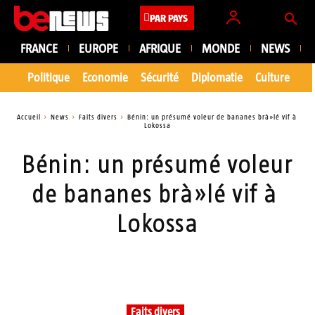
PAR PAYS
FRANCE
EUROPE
AFRIQUE
MONDE
NEWS
Politique
Economie
Sécurité
Diplomatie
Culture
En
Accueil
News
Faits divers
Bénin: un présumé voleur de bananes brà»lé vif à
Lokossa
Bénin: un présumé voleur
de bananes brà»lé vif à
Lokossa
Faits divers