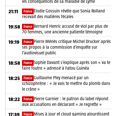
les conséquences de sa maladie de Lyme
Élodie Gossuin révèle que Sonia Rolland
21:11
France
recevait des matières fécales
Bernard Henric accusé de viol par plus de
19:58
France
70 femmes, une ancienne patiente témoigne
Pierre Ménès critique Michel Drucker après
19:19
France
ses propos à la commission d’enquête sur
l’audiovisuel public
Sophie Davant s’explique après son « va te
18:58
France
faire foutre » adressé à Fatou Guinéa
Guillaume Pley menacé par un
18:25
France
schizophrène : « Je vais te mettre du plomb dans
le crâne »
Pierre Garnier : le patron du label répond
18:22
France
aux accusations en déclarant « Je regrette »
Mises à jour et cloud gaming alourdissent
17:39
France