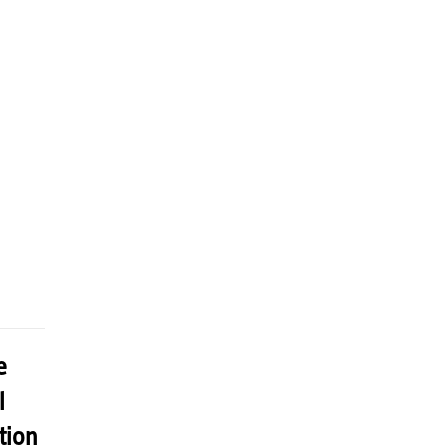
e
l
tion