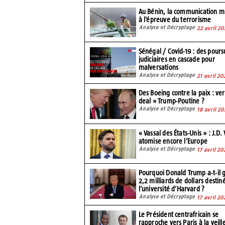
Au Bénin, la communication mi
à l’épreuve du terrorisme
Analyse et Décryptage
22 avril 20
Sénégal / Covid-19 : des pours
judiciaires en cascade pour
malversations
Analyse et Décryptage
21 avril 20
Des Boeing contre la paix : ver
deal » Trump-Poutine ?
Analyse et Décryptage
18 avril 20
« Vassal des États-Unis » : J.D.
atomise encore l’Europe
Analyse et Décryptage
17 avril 20
Pourquoi Donald Trump a-t-il 
2,2 milliards de dollars destin
l’université d’Harvard ?
Analyse et Décryptage
17 avril 20
Le Président centrafricain se
rapproche vers Paris à la veill