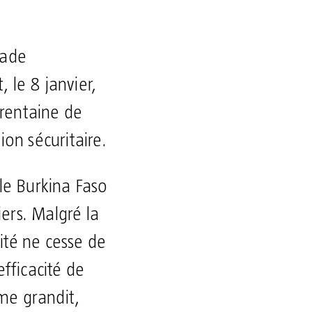
lade
 le 8 janvier,
trentaine de
ion sécuritaire.
 le Burkina Faso
iers. Malgré la
ité ne cesse de
efficacité de
sme grandit,