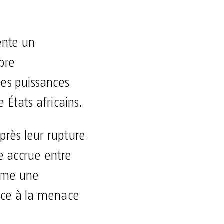
ente un
bre
 des puissances
 États africains.
après leur rupture
re accrue entre
omme une
face à la menace