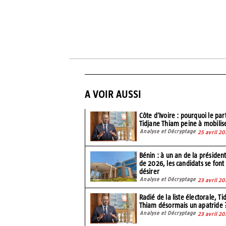
Partager
A VOIR AUSSI
Côte d’Ivoire : pourquoi le par
Tidjane Thiam peine à mobilis
Analyse et Décryptage
25 avril 20
Bénin : à un an de la président
de 2026, les candidats se font
désirer
Analyse et Décryptage
23 avril 20
Radié de la liste électorale, Ti
Thiam désormais un apatride 
Analyse et Décryptage
23 avril 20