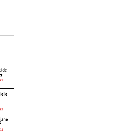
ti de
er
25
ielle
25
djane
?
25