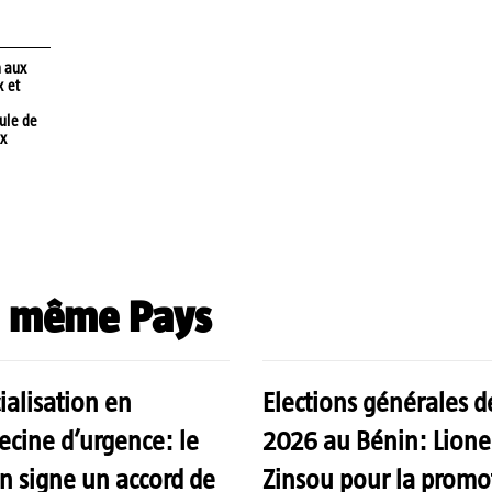
n aux
x et
ule de
ux
 même Pays
ialisation en
Elections générales d
cine d’urgence: le
2026 au Bénin: Lione
n signe un accord de
Zinsou pour la promo