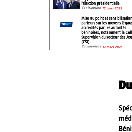
l’élection présidentielle
Contribution
12 mars 2025
Mise au point et sensibilisatio
parieurs sur les moyens légau
accrédités par les autorités
béninoises, notamment la Cell
Supervision du secteur des Je
(CSJ)
Communiqué
12 mars 2025
Du
Spéc
méde
Béni