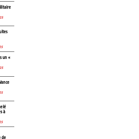
litaire
25
uites
25
s un «
25
 Vance
25
gelé
és à
25
e de