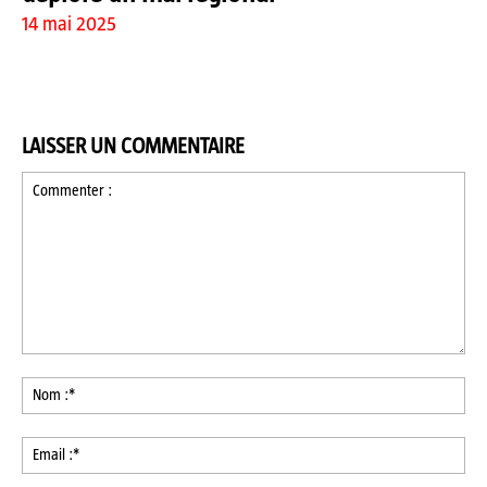
14 mai 2025
LAISSER UN COMMENTAIRE
Commenter
:
No
:*
Ema
:*