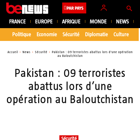
PAR PAYS
FRANCE
EUROPE
AFRIQUE
MONDE
NEWS
Politique
Economie
Sécurité
Diplomatie
Culture
En
Accueil
News
Sécurité
Pakistan : 09 terroristes abattus lors d'une opération
au Baloutchistan
Pakistan : 09 terroristes
abattus lors d’une
opération au Baloutchistan
Sécurité