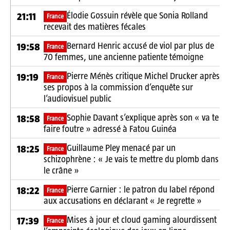
Élodie Gossuin révèle que Sonia Rolland
21:11
France
recevait des matières fécales
Bernard Henric accusé de viol par plus de
19:58
France
70 femmes, une ancienne patiente témoigne
Pierre Ménès critique Michel Drucker après
19:19
France
ses propos à la commission d’enquête sur
l’audiovisuel public
Sophie Davant s’explique après son « va te
18:58
France
faire foutre » adressé à Fatou Guinéa
Guillaume Pley menacé par un
18:25
France
schizophrène : « Je vais te mettre du plomb dans
le crâne »
Pierre Garnier : le patron du label répond
18:22
France
aux accusations en déclarant « Je regrette »
Mises à jour et cloud gaming alourdissent
17:39
France