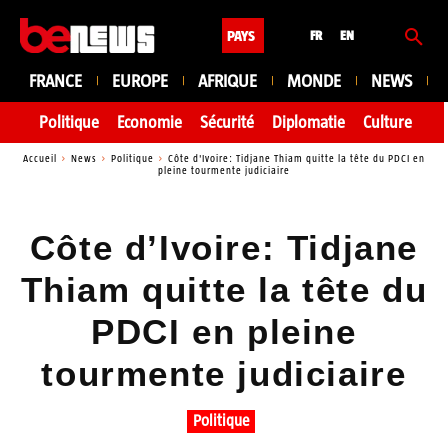
PAYS
FR
EN
FRANCE
EUROPE
AFRIQUE
MONDE
NEWS
Politique
Economie
Sécurité
Diplomatie
Culture
En
Accueil
News
Politique
Côte d'Ivoire: Tidjane Thiam quitte la tête du PDCI en
pleine tourmente judiciaire
Côte d’Ivoire: Tidjane
Thiam quitte la tête du
PDCI en pleine
tourmente judiciaire
Politique