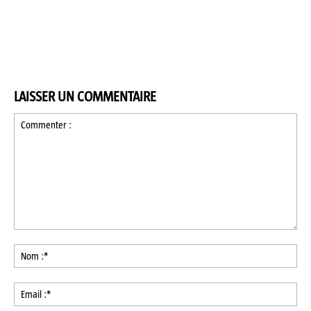
LAISSER UN COMMENTAIRE
Commenter
:
No
:*
Ema
:*