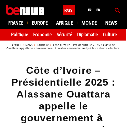
PAYS
FR
EN
FRANCE
EUROPE
AFRIQUE
MONDE
NEWS
Politique
Economie
Sécurité
Diplomatie
Culture
En
Accueil
News
Politique
Côte d'Ivoire - Présidentielle 2025 : Alassane
Ouattara appelle le gouvernement à rester concentré malgré le contexte électoral
Côte d’Ivoire –
Présidentielle 2025 :
Alassane Ouattara
appelle le
gouvernement à