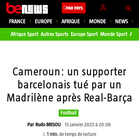
PAR PAYS
FRANCE
EUROPE
AFRIQUE
MONDE
NEWS
Afrique Sport
Autres Sports
Europe Sport
Monde Sport
Asie
Cameroun: un supporter
barcelonais tué par un
Madrilène après Real-Barça
Football
15 janvier 2025 à 20:06
Par
Rudo BRISOU
1
min.
de temps de lecture