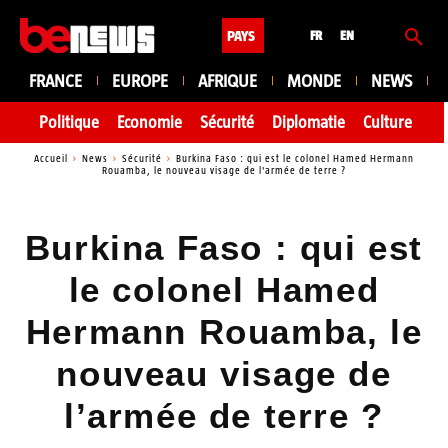
PAYS
FR
EN
FRANCE
EUROPE
AFRIQUE
MONDE
NEWS
Politique
Economie
Sécurité
Diplomatie
Culture
En
Accueil
News
Sécurité
Burkina Faso : qui est le colonel Hamed Hermann
Rouamba, le nouveau visage de l'armée de terre ?
Burkina Faso : qui est
le colonel Hamed
Hermann Rouamba, le
nouveau visage de
l’armée de terre ?