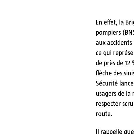
En effet, la B
pompiers (BNSP
aux accidents
ce qui représ
de près de 12
flèche des sini
Sécurité lanc
usagers de la 
respecter scr
route.
Il rappelle qu