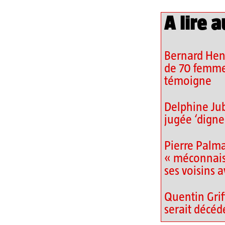
A lire a
Bernard Henr
de 70 femme
témoigne
Delphine Jubi
jugée ‘digne 
Pierre Palm
« méconnais
ses voisins a
Quentin Grif
serait décéd