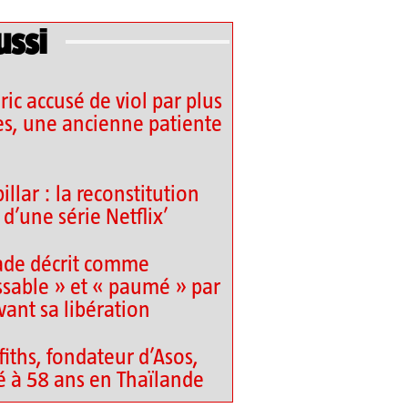
ussi
ic accusé de viol par plus
s, une ancienne patiente
llar : la reconstitution
d’une série Netflix’
ade décrit comme
sable » et « paumé » par
vant sa libération
fiths, fondateur d’Asos,
é à 58 ans en Thaïlande