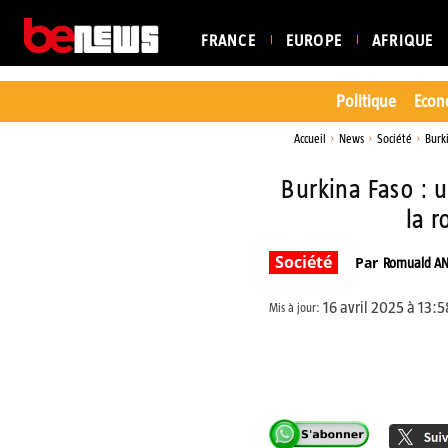
FRANCE
EUROPE
AFRIQUE
Politique
Econ
Accueil
News
Société
Burk
Burkina Faso : 
la 
Société
Par
Romuald A
16 avril 2025 à 13:5
Mis à jour:
Partager