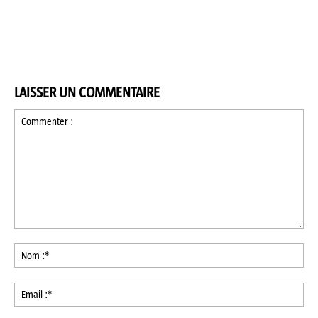
LAISSER UN COMMENTAIRE
Commenter
:
No
:*
Ema
:*