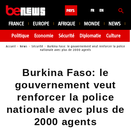
PAYS
FR
EN
FRANCE
EUROPE
AFRIQUE
MONDE
NEWS
Politique
Economie
Sécurité
Diplomatie
Culture
En
Accueil
News
Sécurité
Burkina Faso: le gouvernement veut renforcer la police
nationale avec plus de 2000 agents
Burkina Faso: le
gouvernement veut
renforcer la police
nationale avec plus de
2000 agents