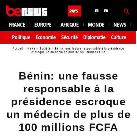
PAYS
FR
EN
FRANCE
EUROPE
AFRIQUE
MONDE
NEWS
Politique
Economie
Sécurité
Diplomatie
Culture
En
Accueil
News
Société
Bénin: une fausse responsable à la présidence
escroque un médecin de plus de 100 millions FCFA
Bénin: une fausse
responsable à la
présidence escroque
un médecin de plus de
100 millions FCFA