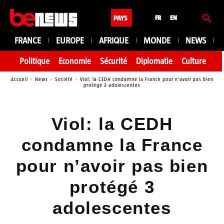
PAYS
FR
EN
FRANCE
EUROPE
AFRIQUE
MONDE
NEWS
Politique
Economie
Sécurité
Diplomatie
Culture
En
Accueil
News
Société
Viol: la CEDH condamne la France pour n'avoir pas bien
protégé 3 adolescentes
Viol: la CEDH
condamne la France
pour n’avoir pas bien
protégé 3
adolescentes