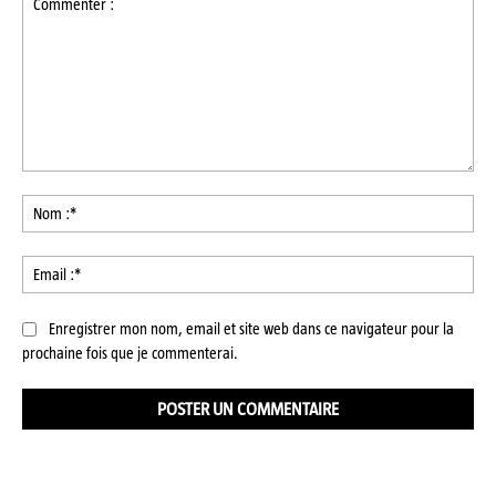
Commenter
:
No
:*
Ema
:*
Enregistrer mon nom, email et site web dans ce navigateur pour la
prochaine fois que je commenterai.