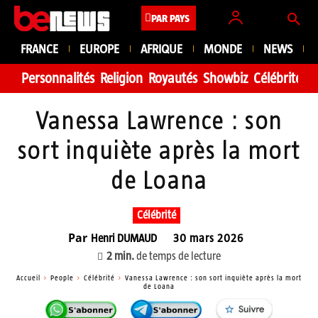
PAR PAYS
FRANCE
EUROPE
AFRIQUE
MONDE
NEWS
Personnalités
Religion
Royautés
Showbiz
Célébrité
Fa
Vanessa Lawrence : son
sort inquiète après la mort
de Loana
Célébrité
Par
Henri DUMAUD
30 mars 2026
2
min.
de temps de lecture
Accueil
People
Célébrité
Vanessa Lawrence : son sort inquiète après la mort
de Loana