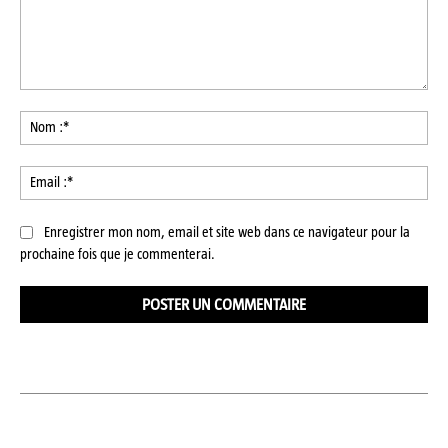
Commenter
:
No
:*
Ema
:*
Enregistrer mon nom, email et site web dans ce navigateur pour la
prochaine fois que je commenterai.