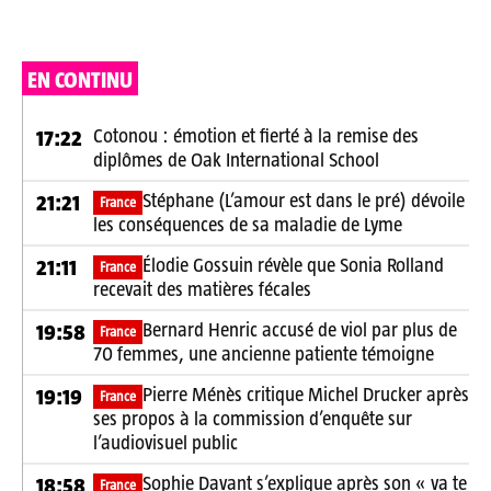
EN CONTINU
Cotonou : émotion et fierté à la remise des
17:22
diplômes de Oak International School
Stéphane (L’amour est dans le pré) dévoile
21:21
France
les conséquences de sa maladie de Lyme
Élodie Gossuin révèle que Sonia Rolland
21:11
France
recevait des matières fécales
Bernard Henric accusé de viol par plus de
19:58
France
70 femmes, une ancienne patiente témoigne
Pierre Ménès critique Michel Drucker après
19:19
France
ses propos à la commission d’enquête sur
l’audiovisuel public
Sophie Davant s’explique après son « va te
18:58
France