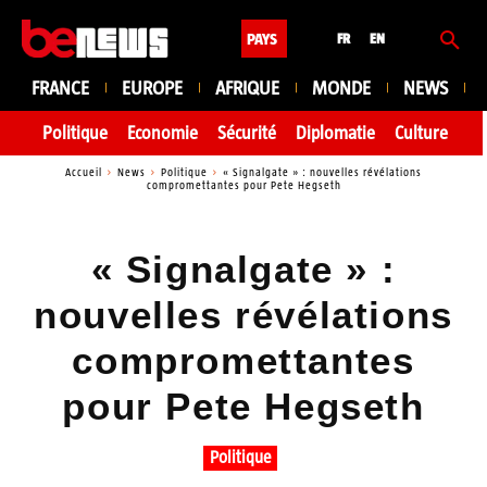
PAYS
FR
EN
FRANCE
EUROPE
AFRIQUE
MONDE
NEWS
Politique
Economie
Sécurité
Diplomatie
Culture
En
Accueil
News
Politique
« Signalgate » : nouvelles révélations
compromettantes pour Pete Hegseth
« Signalgate » :
nouvelles révélations
compromettantes
pour Pete Hegseth
Politique