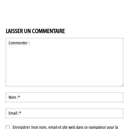
LAISSER UN COMMENTAIRE
Commenter
:
No
:*
Ema
:*
Enregistrer mon nom, email et site web dans ce navigateur pour la