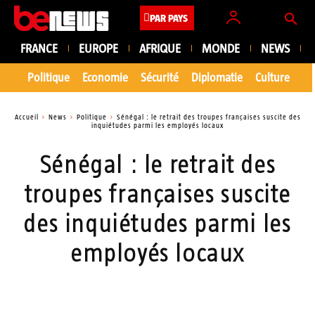
PAR PAYS
FRANCE
EUROPE
AFRIQUE
MONDE
NEWS
Politique
Economie
Sécurité
Diplomatie
Culture
En
Accueil
News
Politique
Sénégal : le retrait des troupes françaises suscite des
inquiétudes parmi les employés locaux
Sénégal : le retrait des
troupes françaises suscite
des inquiétudes parmi les
employés locaux