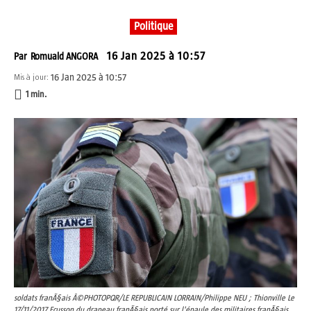
Politique
16 Jan 2025 à 10:57
Par
Romuald ANGORA
16 Jan 2025 à 10:57
Mis à jour:
1
min.
soldats franÃ§ais Â©PHOTOPQR/LE REPUBLICAIN LORRAIN/Philippe NEU ; Thionville Le
17/11/2017 Ecusson du drapeau franÃ§ais porté sur l'épaule des militaires franÃ§ais