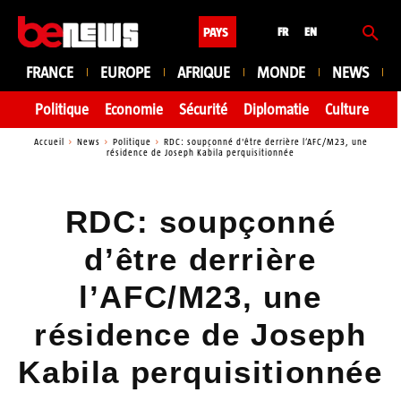
PAYS
FR
EN
FRANCE
EUROPE
AFRIQUE
MONDE
NEWS
Politique
Economie
Sécurité
Diplomatie
Culture
En
Accueil
News
Politique
RDC: soupçonné d'être derrière l’AFC/M23, une
résidence de Joseph Kabila perquisitionnée
RDC: soupçonné
d’être derrière
l’AFC/M23, une
résidence de Joseph
Kabila perquisitionnée