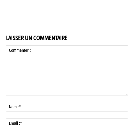
LAISSER UN COMMENTAIRE
Commenter
:
No
:*
Ema
:*