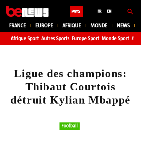
PAYS
FR
EN
FRANCE
EUROPE
AFRIQUE
MONDE
NEWS
Afrique Sport
Autres Sports
Europe Sport
Monde Sport
Asie
Ligue des champions:
Thibaut Courtois
détruit Kylian Mbappé
Football