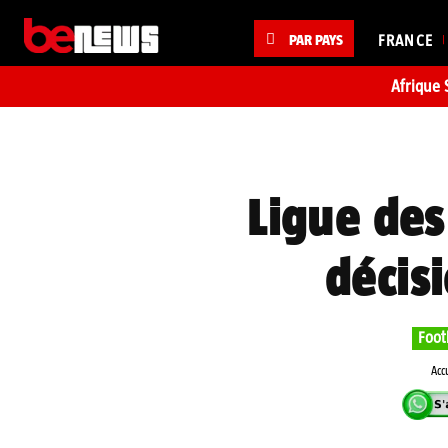
PAR PAYS
FRANCE
Afrique 
Ligue des
décis
Foot
Acc