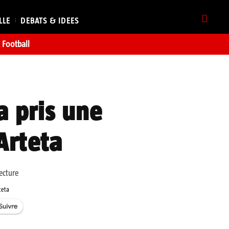
LLE
DEBATS & IDEES
Football
a pris une
Arteta
ecture
teta