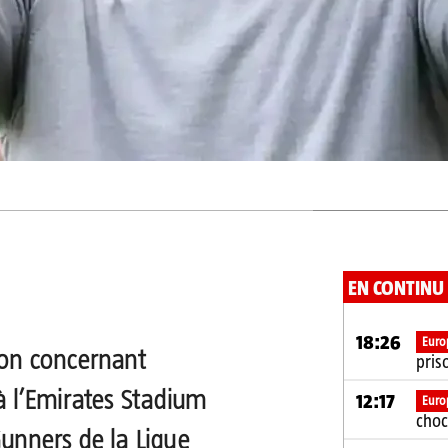
EN CONTINU
18:26
Euro
ion concernant
pris
 à l’Emirates Stadium
12:17
Euro
choc
Gunners de la Ligue