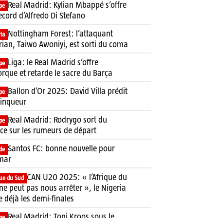
Real Madrid: Kylian Mbappé s’offre
pe
ecord d’Alfredo Di Stefano
Nottingham Forest: l’attaquant
ia
rian, Taiwo Awoniyi, est sorti du coma
Liga: le Real Madrid s’offre
pe
rque et retarde le sacre du Barça
Ballon d’Or 2025: David Villa prédit
pe
ainqueur
Real Madrid: Rodrygo sort du
pe
nce sur les rumeurs de départ
Santos FC: bonne nouvelle pour
de
mar
CAN U20 2025: « l’Afrique du
que du Sud
ne peut pas nous arrêter », le Nigeria
e déjà les demi-finales
Real Madrid: Toni Kroos sous le
pe