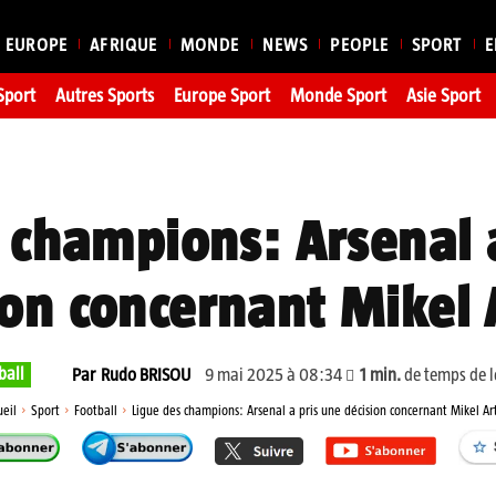
EUROPE
AFRIQUE
MONDE
NEWS
PEOPLE
SPORT
E
Sport
Autres Sports
Europe Sport
Monde Sport
Asie Sport
 champions: Arsenal 
ion concernant Mikel 
ball
9 mai 2025 à 08:34
1
min.
de temps de l
Par
Rudo BRISOU
ueil
Sport
Football
Ligue des champions: Arsenal a pris une décision concernant Mikel Ar