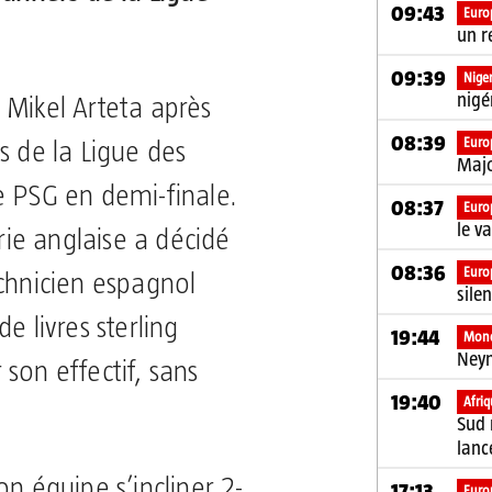
09:43
Euro
un r
09:39
Niger
nigé
 Mikel Arteta après
08:39
Euro
s de la Ligue des
Majo
e PSG en demi-finale.
08:37
Euro
le v
urie anglaise a décidé
08:36
Euro
echnicien espagnol
sile
e livres sterling
19:44
Mon
Ney
son effectif, sans
19:40
Afri
Sud 
lanc
on équipe s’incliner 2-
17:13
Euro