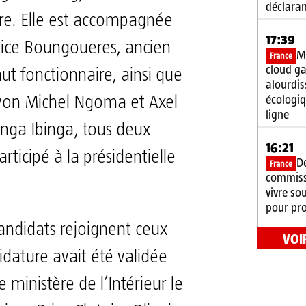
déclaran
re. Elle est accompagnée
17:39
lice Boungoueres, ancien
Mi
France
cloud g
ut fonctionnaire, ainsi que
alourdis
écologiq
Yvon Michel Ngoma et Axel
ligne
nga Ibinga, tous deux
16:21
rticipé à la présidentielle
D
France
commiss
vivre so
pour pro
andidats rejoignent ceux
VOI
idature avait été validée
le ministère de l’Intérieur le