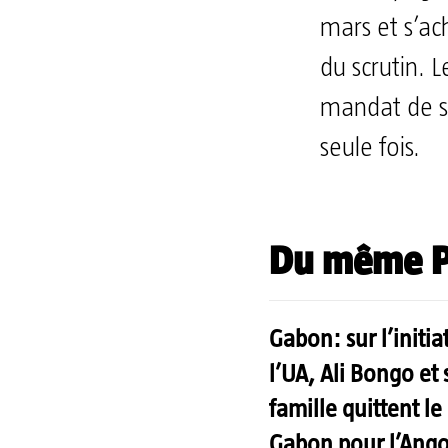
mars et s’ach
du scrutin. L
mandat de s
seule fois.
Du même P
Gabon: sur l’initia
l’UA, Ali Bongo et 
famille quittent le
Gabon pour l’Ango