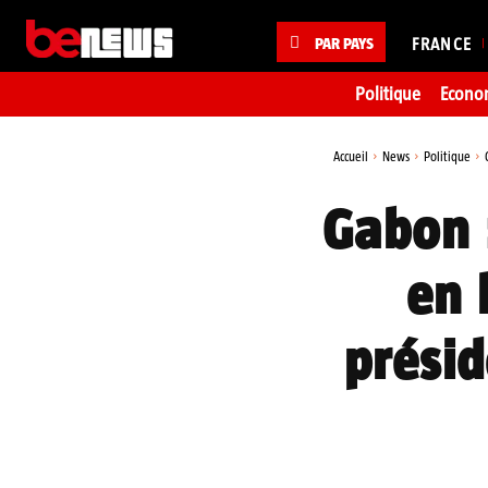
PAR PAYS
FRANCE
Politique
Econo
Accueil
News
Politique
Gabon 
en 
présid