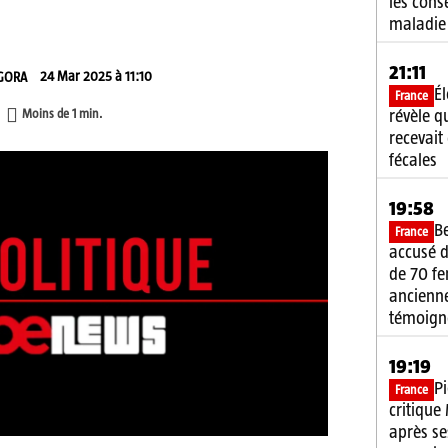
les cons
maladie
21:11
24 Mar 2025 à 11:10
GORA
É
France
Moins de 1
min.
révèle q
recevait
fécales
19:58
B
France
accusé d
de 70 f
ancienne
témoign
19:19
P
France
critique
après se