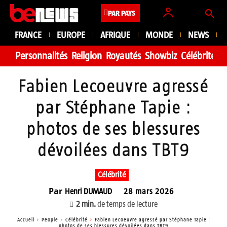
PAR PAYS
FRANCE
EUROPE
AFRIQUE
MONDE
NEWS
Personnalités
Religion
Royautés
Showbiz
Célébrité
Fa
Fabien Lecoeuvre agressé
par Stéphane Tapie :
photos de ses blessures
dévoilées dans TBT9
Célébrité
Par
Henri DUMAUD
28 mars 2026
2
min.
de temps de lecture
Accueil
People
Célébrité
Fabien Lecoeuvre agressé par Stéphane Tapie :
photos de ses blessures dévoilées dans TBT9