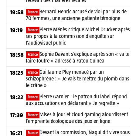
recevait des matières fécales
Bernard Henric accusé de viol par plus de
19:58
France
70 femmes, une ancienne patiente témoigne
Pierre Ménès critique Michel Drucker après
19:19
France
ses propos à la commission d’enquête sur
l’audiovisuel public
Sophie Davant s’explique après son « va te
18:58
France
faire foutre » adressé à Fatou Guinéa
Guillaume Pley menacé par un
18:25
France
schizophrène : « Je vais te mettre du plomb dans
le crâne »
Pierre Garnier : le patron du label répond
18:22
France
aux accusations en déclarant « Je regrette »
Mises à jour et cloud gaming alourdissent
17:39
France
l’empreinte écologique des jeux en ligne
Devant la commission, Nagui dit vivre sous
16:21
France