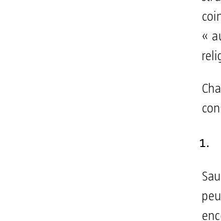
coi
« a
rel
Cha
cons
Sau
peu
enc