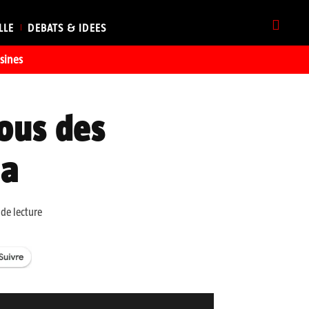
LLE
DEBATS & IDEES
sines
ous des
la
de lecture