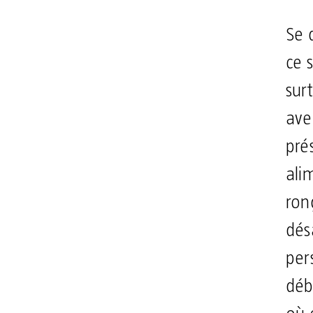
Se 
ce 
sur
ave
pré
ali
ron
dés
per
déb