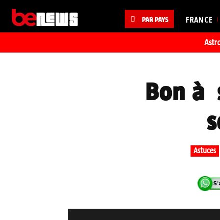
PAR PAYS
FRANCE
Astr
Bon à 
s
Astuces