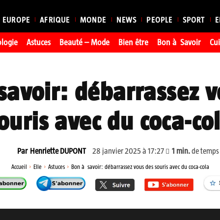
EUROPE
AFRIQUE
MONDE
NEWS
PEOPLE
SPORT
E
ologie
Astuces
Beauté – Mode
Bien être
Bon à Savoir
Cui
savoir: débarrassez v
ouris avec du coca-co
28 janvier 2025 à 17:27
1
min.
de temps 
Par
Henriette DUPONT
Accueil
Elle
Astuces
Bon à savoir: débarrassez vous des souris avec du coca-cola