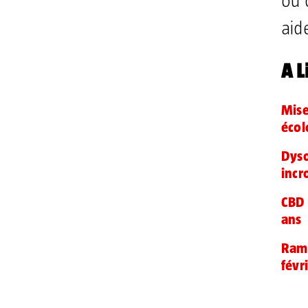
où 
aid
A L
Mise
écol
Dyso
incr
CBD 
ans
Rama
févr