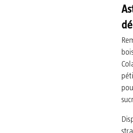
As
dé
Rem
boi
Col
pét
pou
sucr
Dis
str