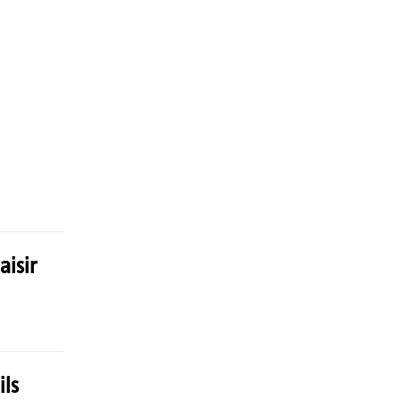
isir
ils