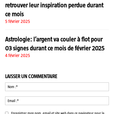
retrouver leur inspiration perdue durant
ce mois
5 février 2025
Astrologie: l’argent va couler à flot pour
03 signes durant ce mois de février 2025
4 février 2025
LAISSER UN COMMENTAIRE
No
:*
Ema
:*
Enregistrer mon nom, email et site web dans ce navigateur pour la