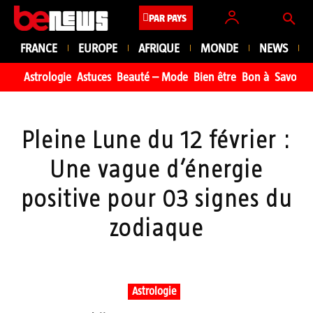
PAR PAYS
FRANCE
EUROPE
AFRIQUE
MONDE
NEWS
Astrologie
Astuces
Beauté – Mode
Bien être
Bon à Savoir
Pleine Lune du 12 février :
Une vague d’énergie
positive pour 03 signes du
zodiaque
Astrologie