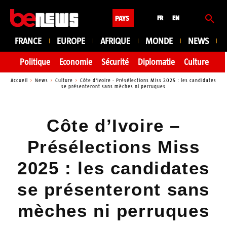
PAYS
FR
EN
FRANCE
EUROPE
AFRIQUE
MONDE
NEWS
Politique
Economie
Sécurité
Diplomatie
Culture
En
Accueil
News
Culture
Côte d'Ivoire - Présélections Miss 2025 : les candidates
se présenteront sans mèches ni perruques
Côte d’Ivoire –
Présélections Miss
2025 : les candidates
se présenteront sans
mèches ni perruques