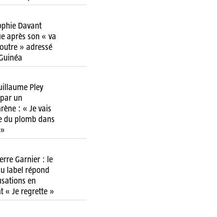
ophie Davant
ue après son « va
 foutre » adressé
 Guinéa
uillaume Pley
par un
rène : « Je vais
re du plomb dans
 »
erre Garnier : le
u label répond
usations en
t « Je regrette »