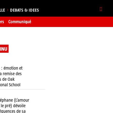
LLE
DEBATS & IDEES
ers
Communiqué
TINU
 : émotion et
 la remise des
s de Oak
ional School
téphane (L’amour
 le pré) dévoile
équences de sa