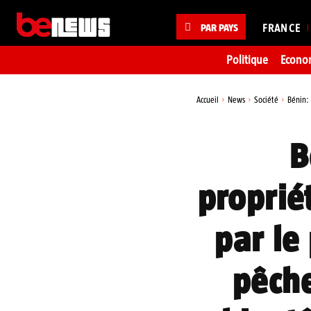
PAR PAYS
FRANCE
Politique
Econo
Accueil
News
Société
Bénin:
B
proprié
par le
pêch