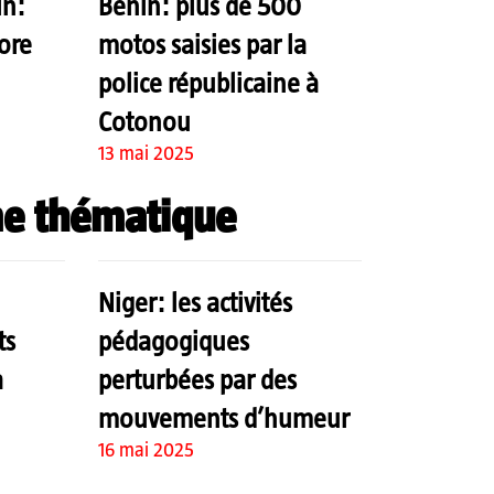
in:
Bénin: plus de 500
ore
motos saisies par la
police républicaine à
Cotonou
13 mai 2025
e thématique
Niger: les activités
ts
pédagogiques
à
perturbées par des
mouvements d’humeur
16 mai 2025