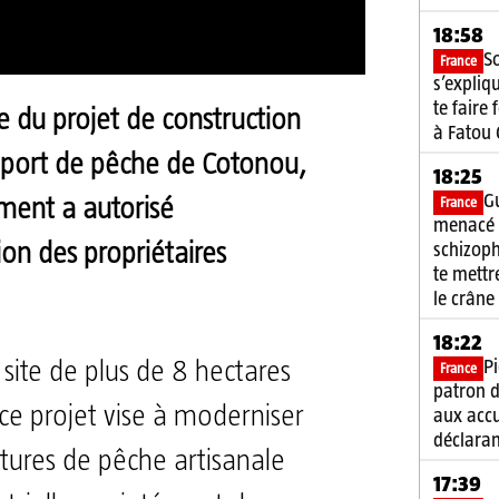
18:58
S
France
s’expliq
te faire
e du projet de construction
à Fatou
port de pêche de Cotonou,
18:25
G
France
ment a autorisé
menacé 
schizoph
ion des propriétaires
te mett
le crâne
18:22
Pi
 site de plus de 8 hectares
France
patron d
 ce projet vise à moderniser
aux acc
déclaran
ctures de pêche artisanale
17:39