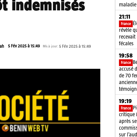
ôt indemnisés
maladie
21:11
É
France
révèle q
recevait
fécales
5 Fév 2025 à 15:49
gah
5 Fév 2025 à 15:49
Mis à jour:
19:58
B
France
accusé d
de 70 f
ancienne
témoign
19:19
P
France
critique
après se
commiss
sur l’au