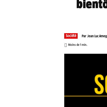
bient
Partager
Société
Par
Jean Luc Ame
Moins de 1
min.