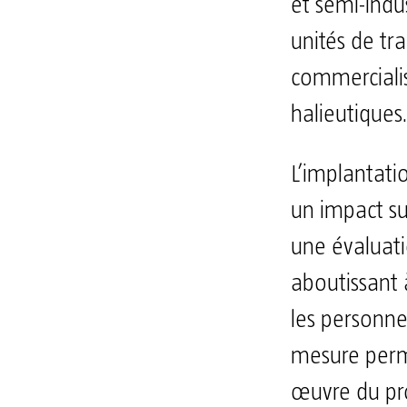
et semi-indus
unités de tr
commercialis
halieutiques
L’implantatio
un impact su
une évaluat
aboutissant 
les personne
mesure perm
œuvre du pro