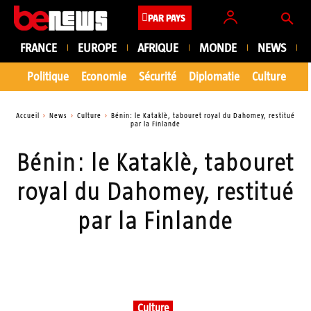
PAR PAYS
FRANCE
EUROPE
AFRIQUE
MONDE
NEWS
Politique
Economie
Sécurité
Diplomatie
Culture
En
Accueil
News
Culture
Bénin: le Kataklè, tabouret royal du Dahomey, restitué
par la Finlande
Bénin: le Kataklè, tabouret
royal du Dahomey, restitué
par la Finlande
Culture