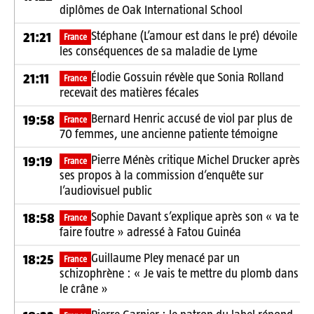
diplômes de Oak International School
Stéphane (L’amour est dans le pré) dévoile
21:21
France
les conséquences de sa maladie de Lyme
Élodie Gossuin révèle que Sonia Rolland
21:11
France
recevait des matières fécales
Bernard Henric accusé de viol par plus de
19:58
France
70 femmes, une ancienne patiente témoigne
Pierre Ménès critique Michel Drucker après
19:19
France
ses propos à la commission d’enquête sur
l’audiovisuel public
Sophie Davant s’explique après son « va te
18:58
France
faire foutre » adressé à Fatou Guinéa
Guillaume Pley menacé par un
18:25
France
schizophrène : « Je vais te mettre du plomb dans
le crâne »