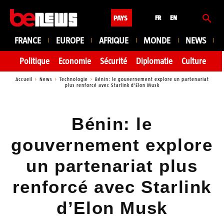
PAYS
FR
EN
FRANCE
EUROPE
AFRIQUE
MONDE
NEWS
Politique
Economie
Sécurité
Diplomatie
Culture
En
Accueil
News
Technologie
Bénin: le gouvernement explore un partenariat
plus renforcé avec Starlink d'Elon Musk
Bénin: le
gouvernement explore
un partenariat plus
renforcé avec Starlink
d’Elon Musk