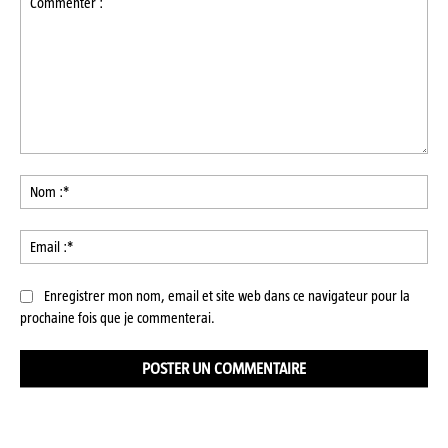
Commenter
:
No
:*
Ema
:*
Enregistrer mon nom, email et site web dans ce navigateur pour la
prochaine fois que je commenterai.