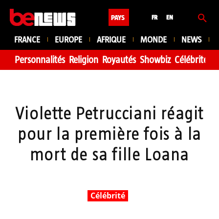
PAYS
FR
EN
FRANCE
EUROPE
AFRIQUE
MONDE
NEWS
Personnalités
Religion
Royautés
Showbiz
Célébrité
Fa
Violette Petrucciani réagit
pour la première fois à la
mort de sa fille Loana
Célébrité