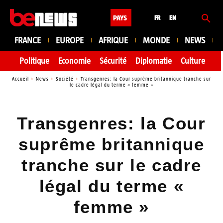
PAYS
FR
EN
FRANCE
EUROPE
AFRIQUE
MONDE
NEWS
Politique
Economie
Sécurité
Diplomatie
Culture
En
Accueil
News
Société
Transgenres: la Cour suprême britannique tranche sur
le cadre légal du terme « femme »
Transgenres: la Cour
suprême britannique
tranche sur le cadre
légal du terme «
femme »