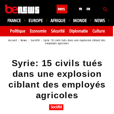
PAYS
FR
EN
FRANCE
EUROPE
AFRIQUE
MONDE
NEWS
Politique
Economie
Sécurité
Diplomatie
Culture
En
Accueil
News
Société
Syrie: 15 civils tués dans une explosion ciblant des
employés agricoles
Syrie: 15 civils tués
dans une explosion
ciblant des employés
agricoles
Société