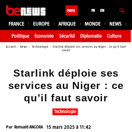
PAYS
FR
EN
FRANCE
EUROPE
AFRIQUE
MONDE
NEWS
Politique
Economie
Sécurité
Diplomatie
Culture
En
Accueil
News
Technologie
Starlink déploie ses services au Niger : ce qu'il faut
savoir
Starlink déploie ses
services au Niger : ce
qu’il faut savoir
Technologie
Par
Romuald ANGORA
15 mars 2025 à 11:42