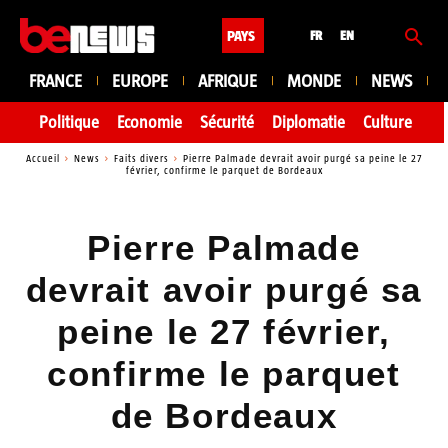
PAYS
FR
EN
FRANCE
EUROPE
AFRIQUE
MONDE
NEWS
Politique
Economie
Sécurité
Diplomatie
Culture
En
Accueil
News
Faits divers
Pierre Palmade devrait avoir purgé sa peine le 27
février, confirme le parquet de Bordeaux
Pierre Palmade
devrait avoir purgé sa
peine le 27 février,
confirme le parquet
de Bordeaux