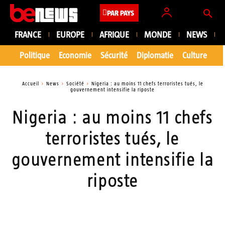
PAR PAYS
FRANCE
EUROPE
AFRIQUE
MONDE
NEWS
Politique
Economie
Sécurité
Diplomatie
Culture
En
Accueil
News
Société
Nigeria : au moins 11 chefs terroristes tués, le
gouvernement intensifie la riposte
Nigeria : au moins 11 chefs
terroristes tués, le
gouvernement intensifie la
riposte