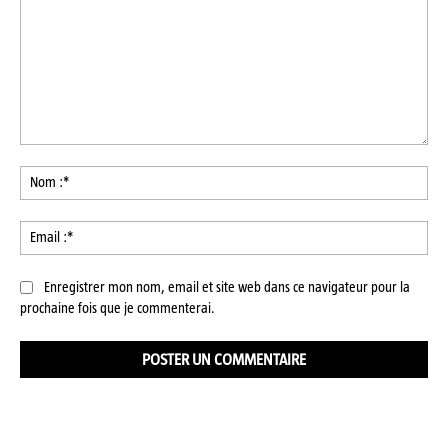
Commenter
:
No
:*
Ema
:*
Enregistrer mon nom, email et site web dans ce navigateur pour la
prochaine fois que je commenterai.