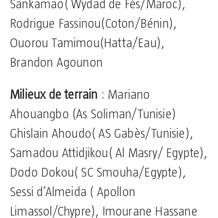
Sankamao( Wydad de Fès/Maroc),
Rodrigue Fassinou(Coton/Bénin),
Ouorou Tamimou(Hatta/Eau),
Brandon Agounon
Milieux de terrain
: Mariano
Ahouangbo (As Soliman/Tunisie)
Ghislain Ahoudo( AS Gabès/Tunisie),
Samadou Attidjikou( Al Masry/ Egypte),
Dodo Dokou( SC Smouha/Egypte),
Sessi d’Almeida ( Apollon
Limassol/Chypre), Imourane Hassane