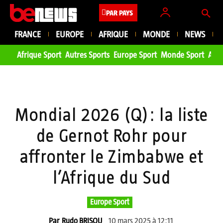
PAR PAYS
FRANCE
EUROPE
AFRIQUE
MONDE
NEWS
Afrique Sport
Autres Sports
Europe Sport
Monde Sport
Asie
Mondial 2026 (Q): la liste
de Gernot Rohr pour
affronter le Zimbabwe et
l’Afrique du Sud
Europe Sport
10 mars 2025 à 12:11
Par
Rudo BRISOU