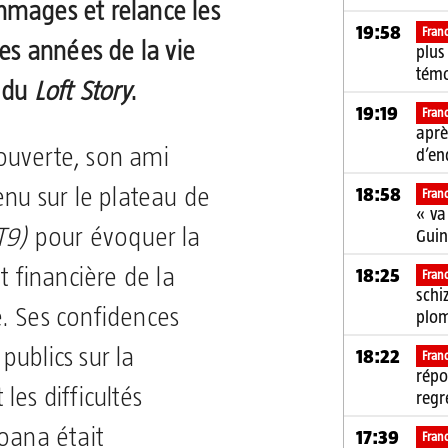
mmages et relance les
19:58
Fran
res années de la vie
plus
tém
e du
Loft Story
.
19:19
Fran
aprè
ouverte, son ami
d’en
18:58
enu sur le plateau de
Fran
« va
T9)
pour évoquer la
Gui
18:25
t financière de la
Fran
schi
. Ses confidences
plom
ublics sur la
18:22
Fran
répo
les difficultés
regr
oana était
17:39
Fran