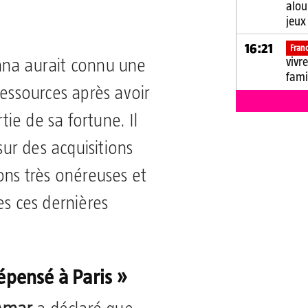
alou
jeux
16:21
Fran
vivr
ana aurait connu une
fami
ressources après avoir
ie de sa fortune. Il
r des acquisitions
ons très onéreuses et
es ces dernières
épensé à Paris »