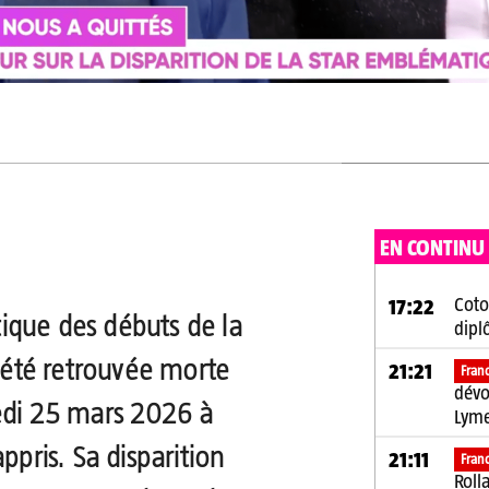
EN CONTINU
Coto
17:22
ique des débuts de la
dipl
a été retrouvée morte
21:21
Fran
dévo
edi 25 mars 2026 à
Lym
ppris. Sa disparition
21:11
Fran
Roll