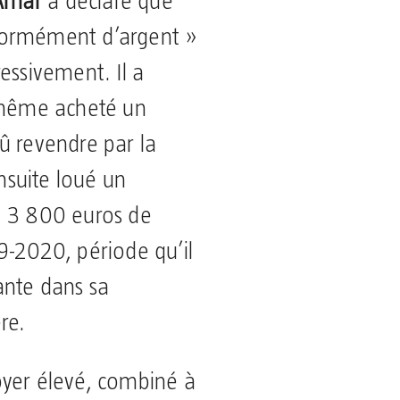
Amar
a déclaré que
normément d’argent »
essivement. Il a
« même acheté un
û revendre par la
ensuite loué un
« 3 800 euros de
9-2020, période qu’il
ante dans sa
re.
oyer élevé, combiné à