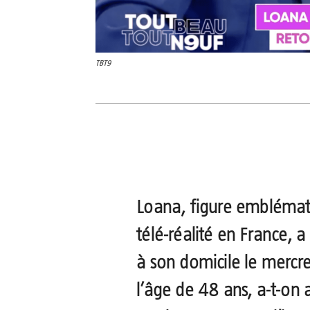
TBT9
Partager
Loana
, figure emblémat
télé-réalité en France, 
à son domicile le mercr
l’âge de 48 ans, a-t-on a