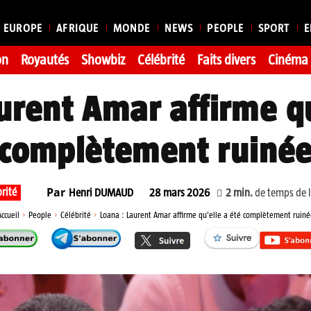
EUROPE
AFRIQUE
MONDE
NEWS
PEOPLE
SPORT
E
on
Royautés
Showbiz
Célébrité
Faits divers
Cinéma
urent Amar affirme qu
complètement ruiné
Par
rité
2
min.
de temps de l
Henri DUMAUD
28 mars 2026
Accueil
People
Célébrité
Loana : Laurent Amar affirme qu'elle a été complètement ruiné