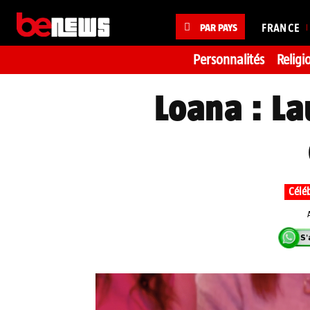
PAR PAYS
FRANCE
Personnalités
Religi
Loana : La
Céléb