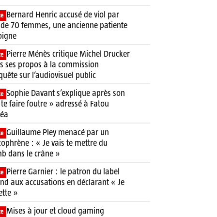
Bernard Henric accusé de viol par
ce
 de 70 femmes, une ancienne patiente
oigne
Pierre Ménès critique Michel Drucker
ce
s ses propos à la commission
quête sur l’audiovisuel public
Sophie Davant s’explique après son
ce
 te faire foutre » adressé à Fatou
néa
Guillaume Pley menacé par un
ce
zophrène : « Je vais te mettre du
b dans le crâne »
Pierre Garnier : le patron du label
ce
nd aux accusations en déclarant « Je
ette »
Mises à jour et cloud gaming
ce