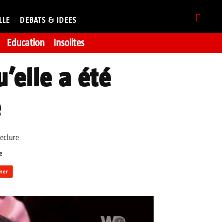
LLE
DEBATS & IDEES
Education
Insolites
’elle a été
e
ecture
e