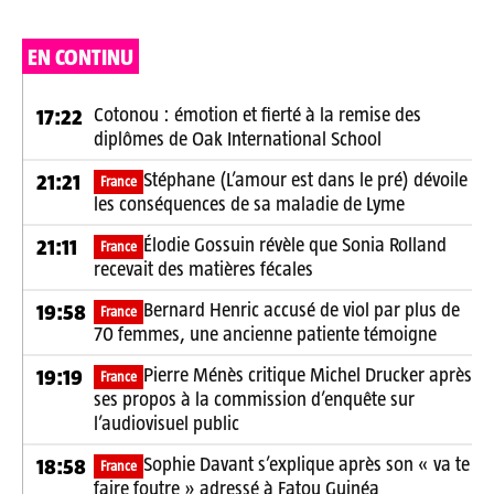
EN CONTINU
Cotonou : émotion et fierté à la remise des
17:22
diplômes de Oak International School
Stéphane (L’amour est dans le pré) dévoile
21:21
France
les conséquences de sa maladie de Lyme
Élodie Gossuin révèle que Sonia Rolland
21:11
France
recevait des matières fécales
Bernard Henric accusé de viol par plus de
19:58
France
70 femmes, une ancienne patiente témoigne
Pierre Ménès critique Michel Drucker après
19:19
France
ses propos à la commission d’enquête sur
l’audiovisuel public
Sophie Davant s’explique après son « va te
18:58
France
faire foutre » adressé à Fatou Guinéa