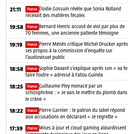
Élodie Gossuin révèle que Sonia Rolland
21:11
France
recevait des matières fécales
Bernard Henric accusé de viol par plus de
19:58
France
70 femmes, une ancienne patiente témoigne
Pierre Ménès critique Michel Drucker après
19:19
France
ses propos à la commission d’enquête sur
l’audiovisuel public
Sophie Davant s’explique après son « va te
18:58
France
faire foutre » adressé à Fatou Guinéa
Guillaume Pley menacé par un
18:25
France
schizophrène : « Je vais te mettre du plomb dans
le crâne »
Pierre Garnier : le patron du label répond
18:22
France
aux accusations en déclarant « Je regrette »
Mises à jour et cloud gaming alourdissent
17:39
France