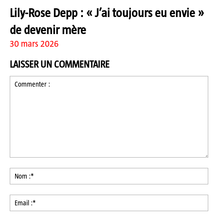
Lily-Rose Depp : « J’ai toujours eu envie »
de devenir mère
30 mars 2026
LAISSER UN COMMENTAIRE
Commenter
:
No
:*
Ema
:*