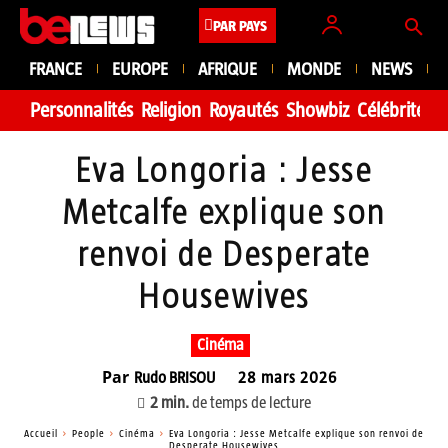
PAR PAYS
FRANCE
EUROPE
AFRIQUE
MONDE
NEWS
Personnalités
Religion
Royautés
Showbiz
Célébrité
Fa
Eva Longoria : Jesse
Metcalfe explique son
renvoi de Desperate
Housewives
Cinéma
Par
Rudo BRISOU
28 mars 2026
2
min.
de temps de lecture
Accueil
People
Cinéma
Eva Longoria : Jesse Metcalfe explique son renvoi de
Desperate Housewives